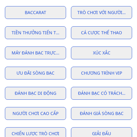
BACCARAT
TRÒ CHƠI VỚI NGƯỜI CHIA B
TIỀN THƯỞNG TIẾN TRIỂN
CÁ CƯỢC THỂ THAO
MÁY ĐÁNH BẠC TRỰC TUYẾN
XÚC XẮC
ƯU ĐÃI SÒNG BẠC
CHƯƠNG TRÌNH VIP
ĐÁNH BẠC DI ĐỘNG
ĐÁNH BẠC CÓ TRÁCH NHIỆ
NGƯỜI CHƠI CAO CẤP
ĐÁNH GIÁ SÒNG BẠC
CHIẾN LƯỢC TRÒ CHƠI
GIẢI ĐẤU