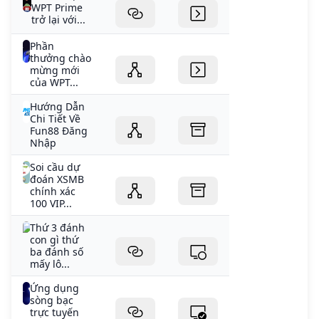
WPT Prime
trở lại với...
Phần
thưởng chào
mừng mới
của WPT...
Hướng Dẫn
Chi Tiết Về
Fun88 Đăng
Nhập
Soi cầu dự
đoán XSMB
chính xác
100 VIP...
Thứ 3 đánh
con gì thứ
ba đánh số
mấy lô...
Ứng dụng
sòng bạc
trực tuyến