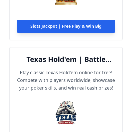
Slots Jackpot | Free Play & Win Big
Texas Hold'em | Battle
Online
Play classic Texas Hold'em online for free!
Compete with players worldwide, showcase
your poker skills, and win real cash prizes!