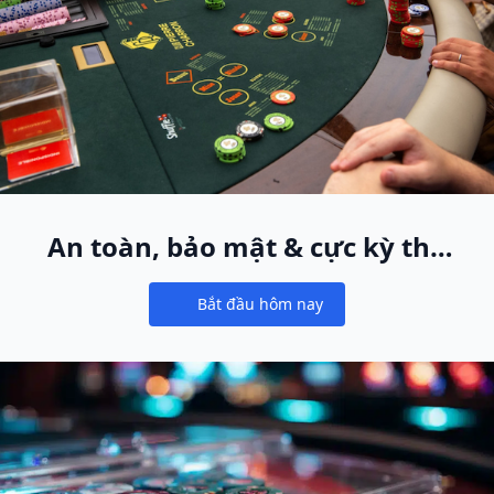
An toàn, bảo mật & cực kỳ thú
vị
Bắt đầu hôm nay
Notifications