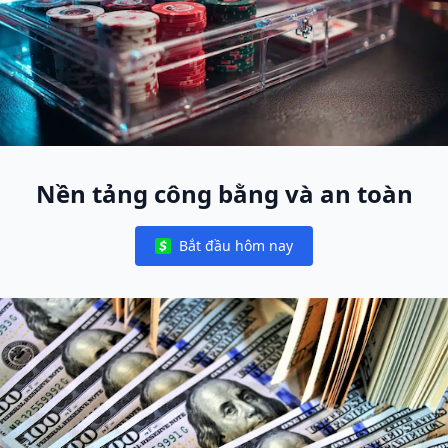
Nền tảng công bằng và an toàn
Bắt đầu hôm nay
Notifications