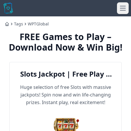
Ope
Tags
WPTGlobal
Home
FREE Games to Play –
Download Now & Win Big!
Slots Jackpot | Free Play &
Win Big
Huge selection of free Slots with massive
jackpots! Spin now and win life-changing
prizes. Instant play, real excitement!