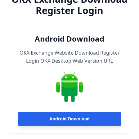
Register Login
Android Download
OKX Exchange Website Download Register
Login OKX Desktop Web Version URL
Android Download