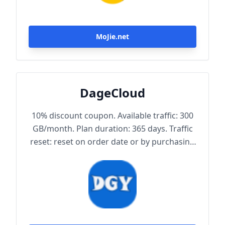
MoJie.net
DageCloud
10% discount coupon. Available traffic: 300
GB/month. Plan duration: 365 days. Traffic
reset: reset on order date or by purchasing
traffic package. Maximum achievable
bandwidth: 1000 Mbps. Node protocol:
Trojan.