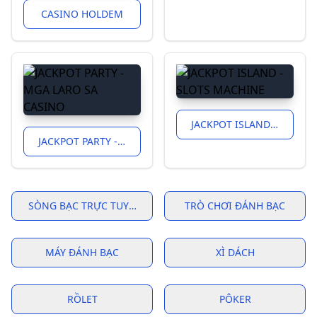
CASINO HOLDEM
JACKPOT ISLAND - SLOTS MACHINE
JACKPOT PARTY - MGA LARO SA CASINO
SÒNG BẠC TRỰC TUYẾN
TRÒ CHƠI ĐÁNH BẠC
MÁY ĐÁNH BẠC
XÌ DÁCH
RỒLET
PÔKER