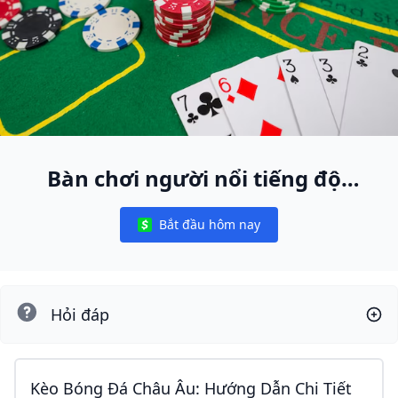
Bàn chơi người nổi tiếng độc
nhất
Bắt đầu hôm nay
Notifications
Hỏi đáp
Kèo Bóng Đá Châu Âu: Hướng Dẫn Chi Tiết