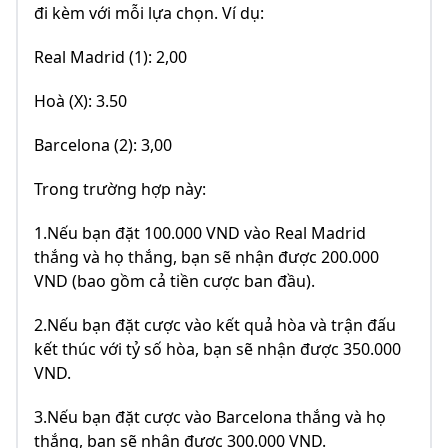
đi kèm với mỗi lựa chọn. Ví dụ:
Real Madrid (1): 2,00
Hoà (X): 3.50
Barcelona (2): 3,00
Trong trường hợp này:
1.Nếu bạn đặt 100.000 VND vào Real Madrid
thắng và họ thắng, bạn sẽ nhận được 200.000
VND (bao gồm cả tiền cược ban đầu).
2.Nếu bạn đặt cược vào kết quả hòa và trận đấu
kết thúc với tỷ số hòa, bạn sẽ nhận được 350.000
VND.
3.Nếu bạn đặt cược vào Barcelona thắng và họ
thắng, bạn sẽ nhận được 300.000 VND.