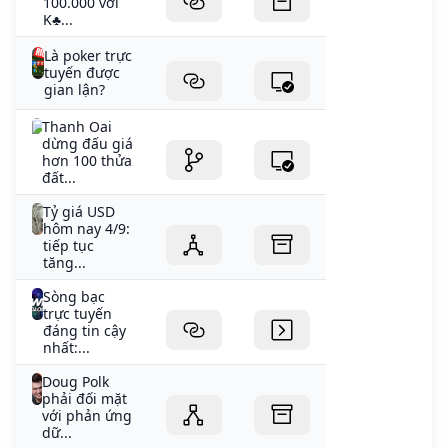
100.000 với
K♣️...
Là poker trực
tuyến được
gian lận?
Thanh Oai
dừng đấu giá
hơn 100 thửa
đất...
Tỷ giá USD
hôm nay 4/9:
tiếp tục
tăng...
Sòng bạc
trực tuyến
đáng tin cậy
nhất:...
Doug Polk
phải đối mặt
với phản ứng
dữ...