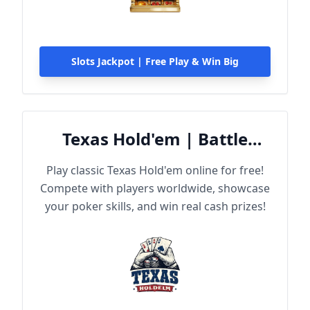
Slots Jackpot | Free Play & Win Big
Texas Hold'em | Battle
Online
Play classic Texas Hold'em online for free!
Compete with players worldwide, showcase
your poker skills, and win real cash prizes!