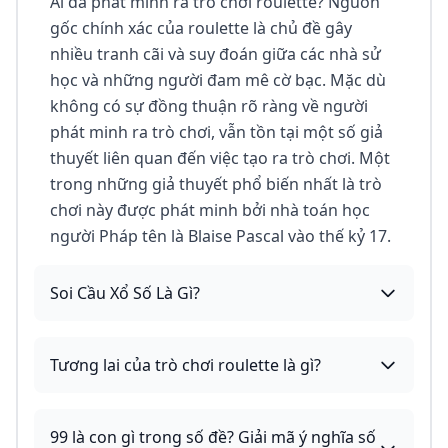
Ai đã phát minh ra trò chơi roulette? Nguồn
gốc chính xác của roulette là chủ đề gây
nhiều tranh cãi và suy đoán giữa các nhà sử
học và những người đam mê cờ bạc. Mặc dù
không có sự đồng thuận rõ ràng về người
phát minh ra trò chơi, vẫn tồn tại một số giả
thuyết liên quan đến việc tạo ra trò chơi. Một
trong những giả thuyết phổ biến nhất là trò
chơi này được phát minh bởi nhà toán học
người Pháp tên là Blaise Pascal vào thế kỷ 17.
Soi Cầu Xổ Số Là Gì?
Tương lai của trò chơi roulette là gì?
99 là con gì trong số đề? Giải mã ý nghĩa số