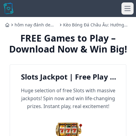
Ope
hôm nay đánh de
Kèo Bóng Đá Châu Âu: Hướng
Home
con gì chính xác 100
Dẫn Chi Tiết và Cách Đọc Kèo
FREE Games to Play –
Download Now & Win Big!
Slots Jackpot | Free Play &
Win Big
Huge selection of free Slots with massive
jackpots! Spin now and win life-changing
prizes. Instant play, real excitement!