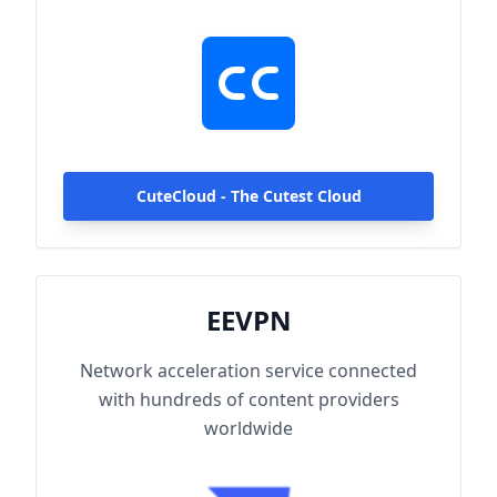
hundreds of content providers worldwide.
With up to 2000Mbps single-line access
capacity and 1000+ high-speed servers
globally, enjoy fast and stable connections
anytime, anywhere.
CuteCloud - The Cutest Cloud
EEVPN
Network acceleration service connected
with hundreds of content providers
worldwide