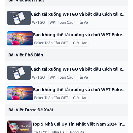
Cách tải xuống WPTGO và bắt đầu Cách tải xuống WPTGO và bắt đầu với Poker trực tuyến Bắt đầu với WPTGO, nền tảng poker trực tuyến được liên kết với World Poker Tour, thật đơn giản và nhanh chóng. Hãy làm theo các bước đơn giản sau để tải xuống phần mềm và thiết lập tài khoản của bạn. Bước 1: Tải ứng dụng WPTGO Để bắt đầu, hãy nhấp vào nút Tải xuống ngay trên trang web WPTGO.
WPTGO
WPT Toàn Cầu
Tải Về
Bạn không thể tải xuống và chơi WPT Poker Global ở các quốc gia và khu vực bên dưới Người chơi ở hơn 100 quốc gia có thể truy cập WPT Global Poker, nhưng có những hạn chế cụ thể dựa trên quy định của địa phương. Tại sao bạn không thể tải xuống và chơi WPT Poker Global ở các quốc gia và khu vực bên dưới Các quốc gia có thể truy cập WPT Global Người chơi có thể đăng ký và tải xuống WPT Global từ các khu vực sau:
Poker Toàn Cầu WPT
Giới Hạn
Bài Viết Phổ Biến
Cách tải xuống WPTGO và bắt đầu Cách tải xuống WPTGO và bắt đầu với Poker trực tuyến Bắt đầu với WPTGO, nền tảng poker trực tuyến được liên kết với World Poker Tour, thật đơn giản và nhanh chóng. Hãy làm theo các bước đơn giản sau để tải xuống phần mềm và thiết lập tài khoản của bạn. Bước 1: Tải ứng dụng WPTGO Để bắt đầu, hãy nhấp vào nút Tải xuống ngay trên trang web WPTGO.
WPTGO
WPT Toàn Cầu
Tải Về
Bạn không thể tải xuống và chơi WPT Poker Global ở các quốc gia và khu vực bên dưới Người chơi ở hơn 100 quốc gia có thể truy cập WPT Global Poker, nhưng có những hạn chế cụ thể dựa trên quy định của địa phương. Tại sao bạn không thể tải xuống và chơi WPT Poker Global ở các quốc gia và khu vực bên dưới Các quốc gia có thể truy cập WPT Global Người chơi có thể đăng ký và tải xuống WPT Global từ các khu vực sau:
Poker Toàn Cầu WPT
Giới Hạn
Bài Viết Được Đề Xuất
Top 5 Nhà Cái Uy Tín Nhất Việt Nam 2024 Trong thị trường cá cược trực tuyến ngày càng phát triển tại Việt Nam, việc lựa chọn một nhà cái uy tín là vô cùng quan trọng. Bài viết này sẽ giới thiệu 5 nhà cái được đánh giá là uy tín nhất tại Việt Nam năm 2024, dựa trên nhiều tiêu chí khách quan. Tiêu chí đánh giá nhà cái uy tín Để đánh giá một nhà cái có uy tín hay không, chúng ta cần xem xét các yếu tố sau1:
Cá Cược
Nhà Cái
Bóng Đá