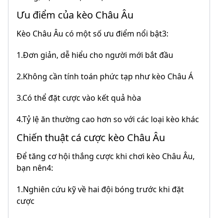
Ưu điểm của kèo Châu Âu
Kèo Châu Âu có một số ưu điểm nổi bật3:
1.Đơn giản, dễ hiểu cho người mới bắt đầu
2.Không cần tính toán phức tạp như kèo Châu Á
3.Có thể đặt cược vào kết quả hòa
4.Tỷ lệ ăn thường cao hơn so với các loại kèo khác
Chiến thuật cá cược kèo Châu Âu
Để tăng cơ hội thắng cược khi chơi kèo Châu Âu,
bạn nên4:
1.Nghiên cứu kỹ về hai đội bóng trước khi đặt
cược