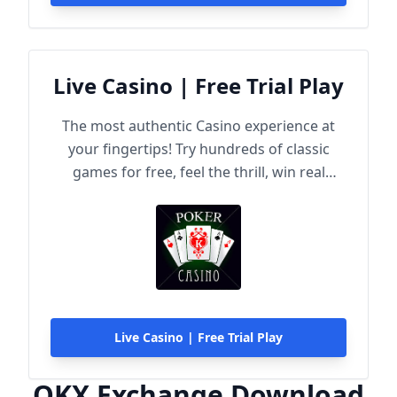
Live Casino | Free Trial Play
The most authentic Casino experience at
your fingertips! Try hundreds of classic
games for free, feel the thrill, win real
rewards!
Live Casino | Free Trial Play
OKX Exchange Download