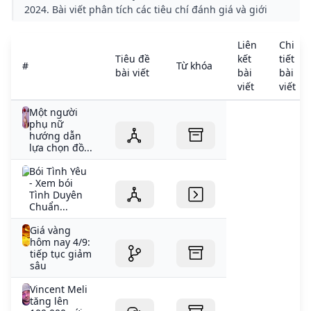
2024. Bài viết phân tích các tiêu chí đánh giá và giới
thiệu những nhà cái hàng đầu cho người chơi cá cược.
Liên
Chi
Tiêu đề
kết
tiết
#
Từ khóa
bài viết
bài
bài
viết
viết
Một người
phụ nữ
hướng dẫn
lựa chọn đồ...
Bói Tình Yêu
- Xem bói
Tình Duyên
Chuẩn...
Giá vàng
hôm nay 4/9:
tiếp tục giảm
sâu
Vincent Meli
tăng lên