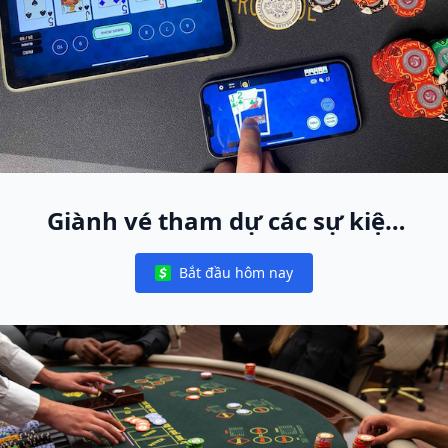
Giành vé tham dự các sự kiện
World Poker Free App trực tiếp
Bắt đầu hôm nay
toàn cầu
Notifications