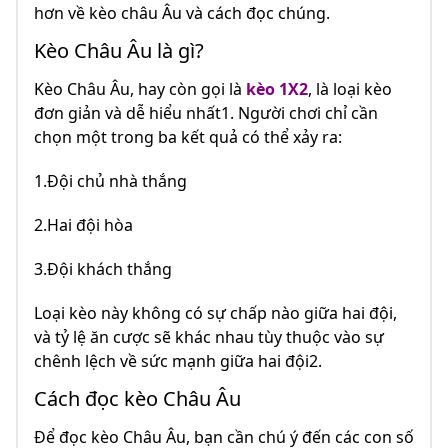
hơn về kèo châu Âu và cách đọc chúng.
Kèo Châu Âu là gì?
Kèo Châu Âu, hay còn gọi là
kèo 1X2
, là loại kèo
đơn giản và dễ hiểu nhất1. Người chơi chỉ cần
chọn một trong ba kết quả có thể xảy ra:
1.Đội chủ nhà thắng
2.Hai đội hòa
3.Đội khách thắng
Loại kèo này không có sự chấp nào giữa hai đội,
và tỷ lệ ăn cược sẽ khác nhau tùy thuộc vào sự
chênh lệch về sức mạnh giữa hai đội2.
Cách đọc kèo Châu Âu
Để đọc kèo Châu Âu, bạn cần chú ý đến các con số