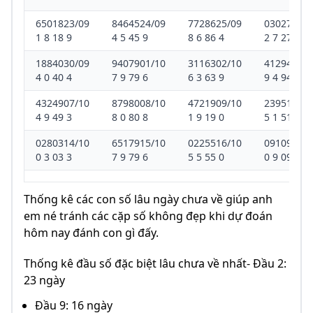
6501823/09
8464524/09
7728625/09
0302726/0
1 8 18 9
4 5 45 9
8 6 86 4
2 7 27 9
1884030/09
9407901/10
3116302/10
4129403/1
4 0 40 4
7 9 79 6
6 3 63 9
9 4 94 3
4324907/10
8798008/10
4721909/10
2395110/1
4 9 49 3
8 0 80 8
1 9 19 0
5 1 51 6
0280314/10
6517915/10
0225516/10
0910917/1
0 3 03 3
7 9 79 6
5 5 55 0
0 9 09 9
Thống kê các con số lâu ngày chưa về giúp anh
em né tránh các cặp số không đẹp khi dự đoán
hôm nay đánh con gì đấy.
Thống kê đầu số đặc biệt lâu chưa về nhất- Đầu 2:
23 ngày
Đầu 9: 16 ngày