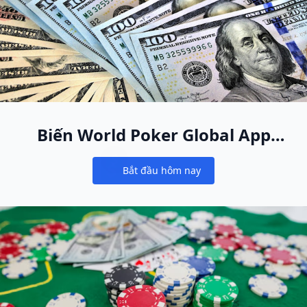
Biến World Poker Global App
thành ngôi nhà poker online
Bắt đầu hôm nay
mới của bạn
Notifications