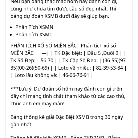
Nếu bạn đang thắc mắc hôm nay đánh con gì,
cũng như chưa tìm được cầu số đẹp nhất. Thì
bảng dự đoán XSMB dưới đây sẽ giúp bạn.
Phân Tích XSMN
Phân Tích XSMT
PHÂN TÍCH XỔ SỐ MIỀN BẮC| Phân tích xổ số
MIỀN BẮC | |—| | TK Đặc biệt: | Đầu 5 ,Đuôi 9 | |
TK Số Đẹp: | 56-70 | | TK Cặp Số Đẹp: | (36-55)(97-
35)(00-26)(50-69) | | Loto về nhiều: | 82-39-53-84 |
| Loto lâu không về: | 46-06-76-91 |
***Lưu ý: Dự đoán số hôm nay đánh con gì trên
đây chỉ mang tính chất tham khảo từ các cao thủ,
chúc anh em may mắn!
Bảng thống kê giải Đặc Biệt XSMB trong 30 ngày
gần nhất