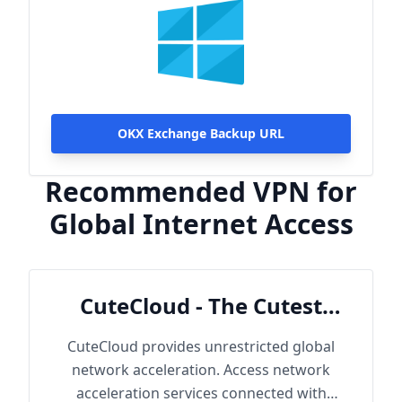
OKX Exchange Backup URL
Recommended VPN for
Global Internet Access
CuteCloud - The Cutest
Cloud
CuteCloud provides unrestricted global
network acceleration. Access network
acceleration services connected with