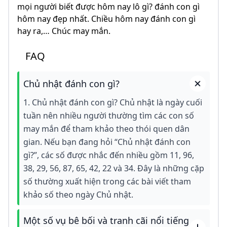
mọi người biết được hôm nay lô gì? đánh con gì
hôm nay đẹp nhất. Chiều hôm nay đánh con gì
hay ra,… Chúc may mắn.
FAQ
Chủ nhật đánh con gì?
1. Chủ nhật đánh con gì? Chủ nhật là ngày cuối
tuần nên nhiều người thường tìm các con số
may mắn để tham khảo theo thói quen dân
gian. Nếu bạn đang hỏi “Chủ nhật đánh con
gì?”, các số được nhắc đến nhiều gồm 11, 96,
38, 29, 56, 87, 65, 42, 22 và 34. Đây là những cặp
số thường xuất hiện trong các bài viết tham
khảo số theo ngày Chủ nhật.
Một số vụ bê bối và tranh cãi nổi tiếng