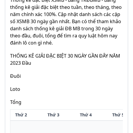
Thống kê đặc biệt XSMB - Bảng TKĐBMB - Bảng
thống kê giải đặc biệt theo tuần, theo tháng, theo
năm chính xác 100%. Cập nhật danh sách các cặp
số XSMB 30 ngày gần nhất. Bạn có thể tham khảo
danh sách thống kê giải ĐB MB trong 30 ngày
theo đầu, đuôi, tổng để tìm ra quy luật hôm nay
đánh lô con gì nhé.
THỐNG KÊ GIẢI ĐẶC BIỆT 30 NGÀY GẦN ĐÂY NĂM
2023 Đầu
Đuôi
Loto
Tổng
Thứ 2
Thứ 3
Thứ 4
Thứ 5