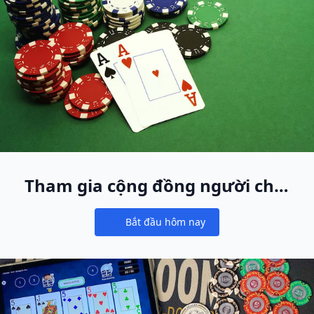
Tham gia cộng đồng người chơi
cash game lớn nhất thế giới
Bắt đầu hôm nay
Notifications