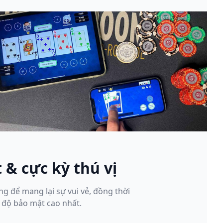
 & cực kỳ thú vị
g để mang lại sự vui vẻ, đồng thời
 độ bảo mật cao nhất.