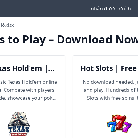
nhận được lợi ích
lô.xlsx
 to Play – Download Now
xas Hold'em |
Hot Slots | Free
attle Online
Online
ssic Texas Hold'em online
No download needed, ju
e! Compete with players
and play! Hundreds of
de, showcase your poker
Slots with free spins,
 and win real cash prizes!
rounds, and non-stop