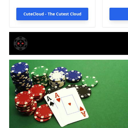
globally, enjoy fast and stable
connections anytime, anywhere.
CuteCloud - The Cutest Cloud