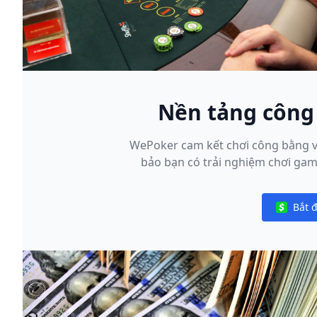
Nền tảng công
WePoker cam kết chơi công bằng v
bảo bạn có trải nghiệm chơi gam
Bắt 
Notificat