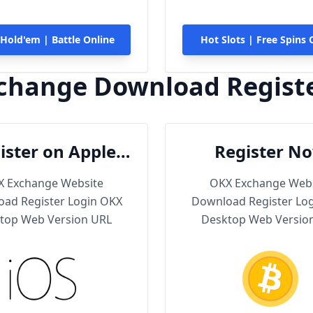
 Hold'em | Battle Online
Hot Slots | Free Spins 
change Download Registe
ister on Apple
Register N
App Store
X Exchange Website
OKX Exchange Webs
ad Register Login OKX
Download Register Lo
top Web Version URL
Desktop Web Versio