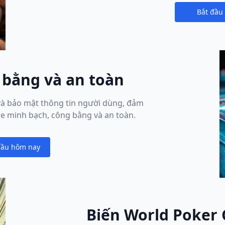
Bắt đầu
Notification
 bằng và an toàn
à bảo mật thông tin người dùng, đảm
e minh bạch, công bằng và an toàn.
đầu hôm nay
ions
Biến World Poker 