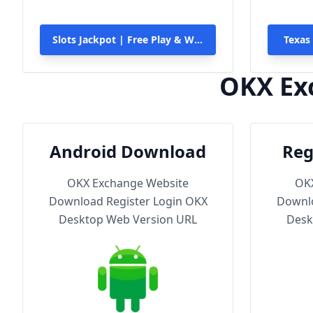
Slots Jackpot | Free Play & Win
Texas
Big
OKX Ex
Android Download
Reg
OKX Exchange Website
OK
Download Register Login OKX
Downlo
Desktop Web Version URL
Desk