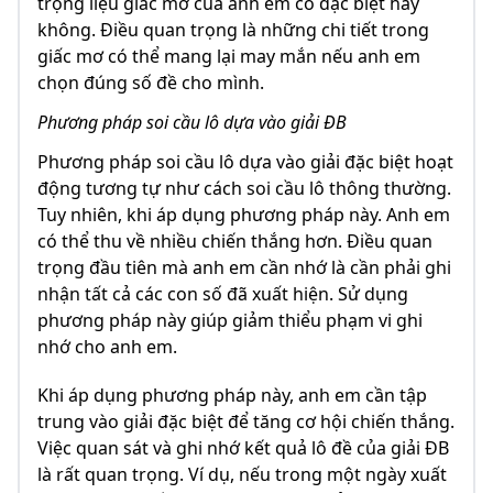
trọng liệu giấc mơ của anh em có đặc biệt hay
không. Điều quan trọng là những chi tiết trong
giấc mơ có thể mang lại may mắn nếu anh em
chọn đúng số đề cho mình.
Phương pháp soi cầu lô dựa vào giải ĐB
Phương pháp soi cầu lô dựa vào giải đặc biệt hoạt
động tương tự như cách soi cầu lô thông thường.
Tuy nhiên, khi áp dụng phương pháp này. Anh em
có thể thu về nhiều chiến thắng hơn. Điều quan
trọng đầu tiên mà anh em cần nhớ là cần phải ghi
nhận tất cả các con số đã xuất hiện. Sử dụng
phương pháp này giúp giảm thiểu phạm vi ghi
nhớ cho anh em.
Khi áp dụng phương pháp này, anh em cần tập
trung vào giải đặc biệt để tăng cơ hội chiến thắng.
Việc quan sát và ghi nhớ kết quả lô đề của giải ĐB
là rất quan trọng. Ví dụ, nếu trong một ngày xuất