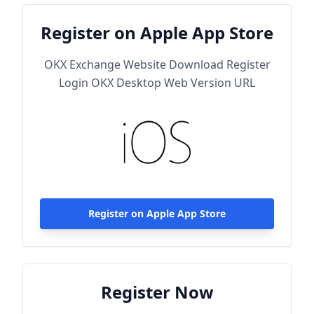
Register on Apple App Store
OKX Exchange Website Download Register
Login OKX Desktop Web Version URL
Register on Apple App Store
Register Now