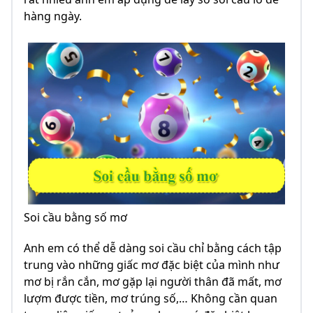
hàng ngày.
Soi cầu bằng số mơ
Anh em có thể dễ dàng soi cầu chỉ bằng cách tập
trung vào những giấc mơ đặc biệt của mình như
mơ bị rắn cắn, mơ gặp lại người thân đã mất, mơ
lượm được tiền, mơ trúng số,… Không cần quan