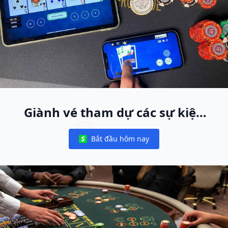
Giành vé tham dự các sự kiện
World Poker Free App trực tiếp
Bắt đầu hôm nay
toàn cầu
Notifications