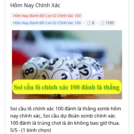
Hôm Nay Chính Xác
Hôm Nay Đánh Đề Con Gì Chính Xác 100
Hôm Nay Đánh Đề Con Gì Chính Xác 100
🕒 8
🗒️ 1595
Soi cầu lô chính xác 100 đánh là thắng xsmb hôm
nay chính xác, Soi cầu dự đoán xsmb chính xác
100 đánh là trúng chơi là ăn không bao giờ thua.
5/5 - (1 bình chọn)