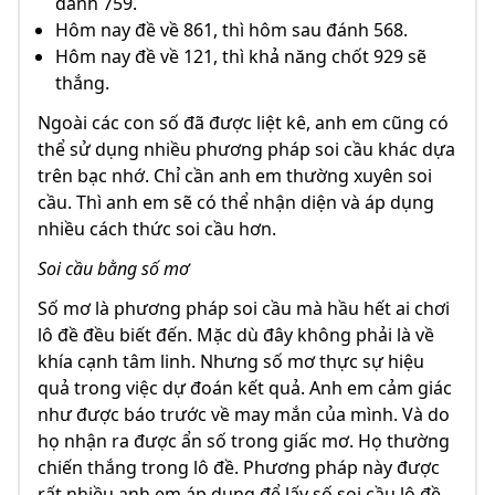
đánh 759.
Hôm nay đề về 861, thì hôm sau đánh 568.
Hôm nay đề về 121, thì khả năng chốt 929 sẽ
thắng.
Ngoài các con số đã được liệt kê, anh em cũng có
thể sử dụng nhiều phương pháp soi cầu khác dựa
trên bạc nhớ. Chỉ cần anh em thường xuyên soi
cầu. Thì anh em sẽ có thể nhận diện và áp dụng
nhiều cách thức soi cầu hơn.
Soi cầu bằng số mơ
Số mơ là phương pháp soi cầu mà hầu hết ai chơi
lô đề đều biết đến. Mặc dù đây không phải là về
khía cạnh tâm linh. Nhưng số mơ thực sự hiệu
quả trong việc dự đoán kết quả. Anh em cảm giác
như được báo trước về may mắn của mình. Và do
họ nhận ra được ẩn số trong giấc mơ. Họ thường
chiến thắng trong lô đề. Phương pháp này được
rất nhiều anh em áp dụng để lấy số soi cầu lô đề