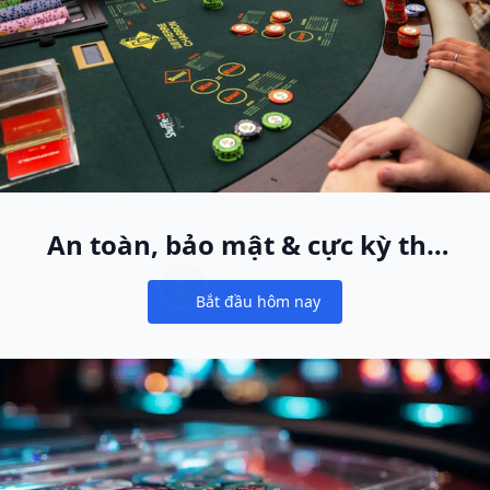
An toàn, bảo mật & cực kỳ thú
vị
Bắt đầu hôm nay
Notifications