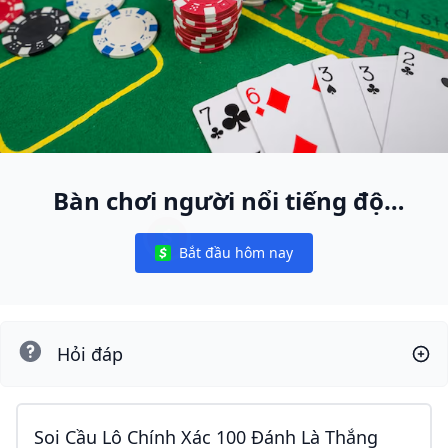
Bàn chơi người nổi tiếng độc
nhất
Bắt đầu hôm nay
Notifications
Hỏi đáp
Soi Cầu Lô Chính Xác 100 Đánh Là Thắng