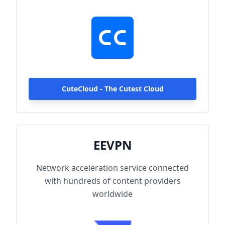
hundreds of content providers worldwide.
With up to 2000Mbps single-line access
capacity and 1000+ high-speed servers
globally, enjoy fast and stable connections
anytime, anywhere.
CuteCloud - The Cutest Cloud
EEVPN
Network acceleration service connected
with hundreds of content providers
worldwide