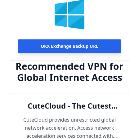
OKX Exchange Backup URL
Recommended VPN for
Global Internet Access
CuteCloud - The Cutest
Cloud
CuteCloud provides unrestricted global
network acceleration. Access network
acceleration services connected with