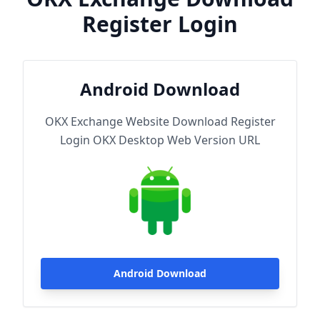
Register Login
Android Download
OKX Exchange Website Download Register
Login OKX Desktop Web Version URL
Android Download