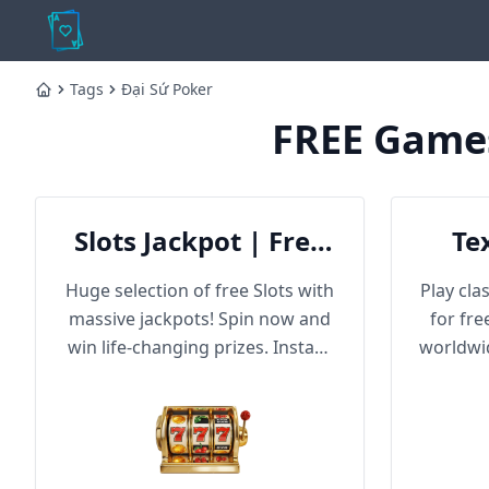
Tags
Đại Sứ Poker
Home
FREE Games
Slots Jackpot | Free
Te
Play & Win Big
B
Huge selection of free Slots with
Play cla
massive jackpots! Spin now and
for fre
win life-changing prizes. Instant
worldwi
play, real excitement!
skills,