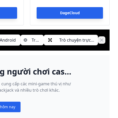
DageCloud
 Android
Trò
Trò chuyện trực
Close ba
chơi
tiếp
H5
g người chơi cash
ất thế giới
 cung cấp các mini-game thú vị như
ackjack và nhiều trò chơi khác.
 hôm nay
s