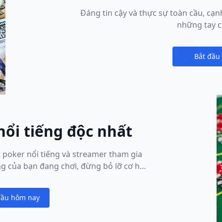
ngôi nhà poker on
Đáng tin cậy và thực sự toàn cầu, cạn
những tay ch
Bắt đầu
Notification
nổi tiếng độc nhất
 poker nổi tiếng và streamer tham gia
ng của bạn đang chơi, đừng bỏ lỡ cơ hội
iao lưu cùng họ!
đầu hôm nay
ions