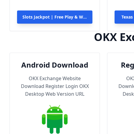
Slots Jackpot | Free Play & Win
Texas
Big
OKX Ex
Android Download
Reg
OKX Exchange Website
OK
Download Register Login OKX
Downlo
Desktop Web Version URL
Desk