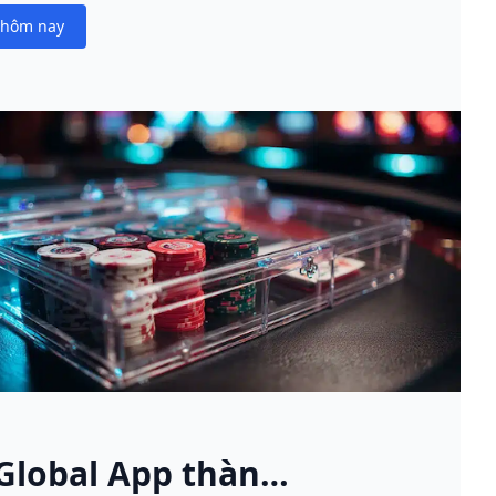
 hôm nay
s
Global App thành