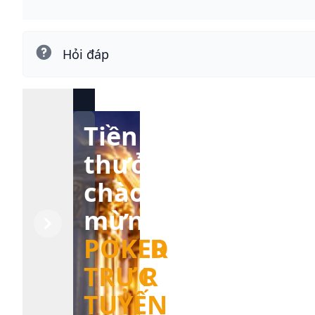
Hỏi đáp
Tiền
Tiền
thưởng
thưởng
chào
chào
mừng
mừng
Previous
Next
POKER
WORLD
TRỰC
POKER
TUYẾN
FREE