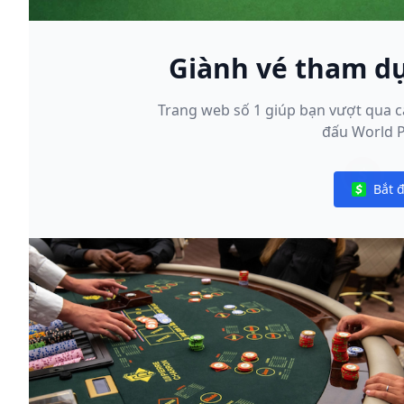
Giành vé tham dự
Poker Free App 
Trang web số 1 giúp bạn vượt qua cá
đấu World P
Bắt 
Notificat