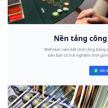
Nền tảng công
WePoker cam kết chơi công bằng v
bảo bạn có trải nghiệm chơi gam
Bắt 
Notificat