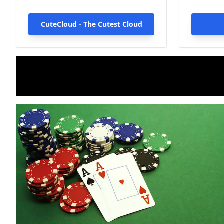
globally, enjoy fast and stable
connections anytime, anywhere.
CuteCloud - The Cutest Cloud