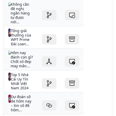
Không cần
đề nghị
ngân hàng
tự được
nới...
Tổng giải
thưởng của
WPT Prime
Đài Loan...
Hôm nay
đánh con gì?
Chốt số đẹp
may mắn...
Top 5 Nhà
Cái Uy Tín
Nhất Việt
Nam 2024
Dự đoán số
de hôm nay
– Xin số đề
hôm...