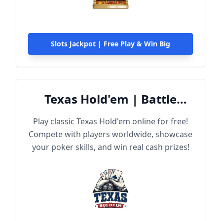
Slots Jackpot | Free Play & Win Big
Texas Hold'em | Battle
Online
Play classic Texas Hold'em online for free!
Compete with players worldwide, showcase
your poker skills, and win real cash prizes!