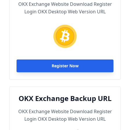
OKX Exchange Website Download Register
Login OKX Desktop Web Version URL
Register Now
OKX Exchange Backup URL
OKX Exchange Website Download Register
Login OKX Desktop Web Version URL