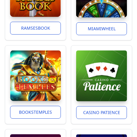
RAMSESBOOK
MIAMIWHEEL
BOOKSTEMPLES
CASINO PATIENCE