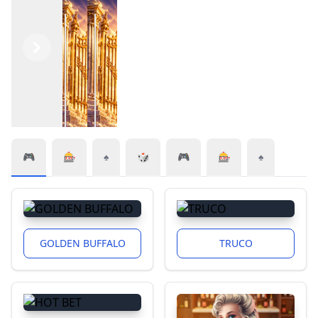
Previous
Next
🎮
🎰
♠️
🎲
🎮
🎰
♠️
GOLDEN BUFFALO
TRUCO