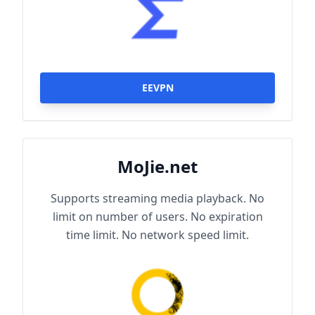
EEVPN
MoJie.net
Supports streaming media playback. No
limit on number of users. No expiration
time limit. No network speed limit.