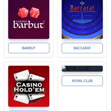
BARBUT
BACCARAT
ROYAL CLUB