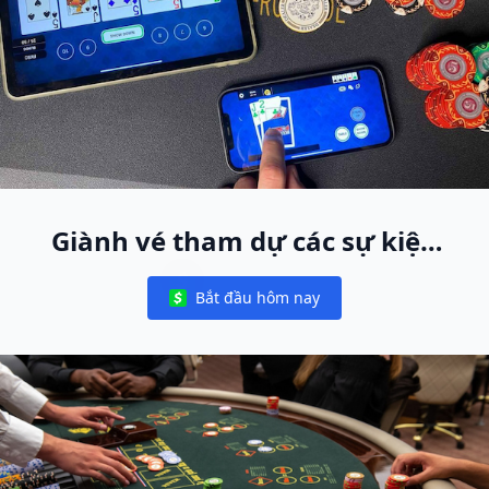
Giành vé tham dự các sự kiện
World Poker Free App trực tiếp
Bắt đầu hôm nay
toàn cầu
Notifications