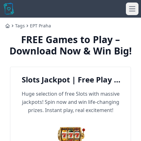
Ope
Tags
EPT Praha
Home
FREE Games to Play –
Download Now & Win Big!
Slots Jackpot | Free Play &
Win Big
Huge selection of free Slots with massive
jackpots! Spin now and win life-changing
prizes. Instant play, real excitement!