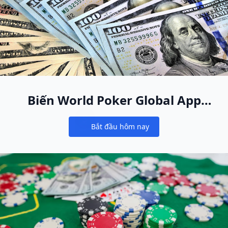
Biến World Poker Global App
thành ngôi nhà poker online
Bắt đầu hôm nay
mới của bạn
Notifications