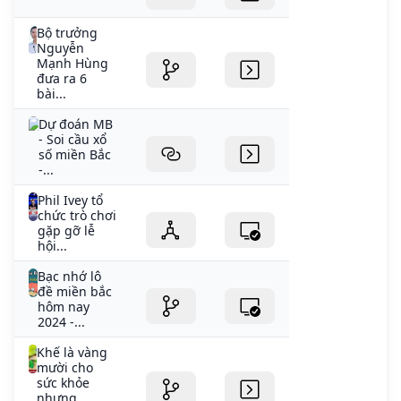
Bộ trưởng
Nguyễn
Mạnh Hùng
đưa ra 6
bài...
Dự đoán MB
- Soi cầu xổ
số miền Bắc
-...
Phil Ivey tổ
chức trò chơi
gặp gỡ lễ
hội...
Bạc nhớ lô
đề miền bắc
hôm nay
2024 -...
Khế là vàng
mười cho
sức khỏe
nhưng