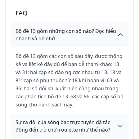
FAQ
Bộ đề 13 gồm những con số nào? Đọc hiểu
nhanh và dễ nhớ
Bộ đề 13 gồm các con số sau đây, được thống
kê và liệt kê đầy đủ để bạn dễ tham khảo: 13
và 31: hai cặp số đảo ngược nhau từ 13. 18 và
81: cặp số phụ thuộc từ 18 khi hoán vị. 63 và
36: hai số đôi khi xuất hiện cùng nhau trong
các phân tích bộ đề 13. 68 và 86: các cặp số bổ
sung cho danh sách này.
Sự ra đời của sòng bạc trực tuyến đã tác
động đến trò chơi roulette như thế nào?