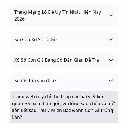
Trang Mạng Lô Đề Uy Tín Nhất Hiện Nay
2026
Soi Cầu Xổ Số Là Gì?
Xổ Số Con Gì? Bảng Số Dân Gian Dễ Tra
Số đề dựa vào đâu?
Trang web này chỉ thu thập các bài viết liên
quan. Để xem bản gốc, vui lòng sao chép và mở
liên kết sau:
Thứ 7 Miền Bắc Đánh Con Gì Trúng
Lớn?