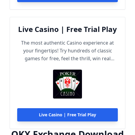
Live Casino | Free Trial Play
The most authentic Casino experience at
your fingertips! Try hundreds of classic
games for free, feel the thrill, win real
rewards!
Live Casino | Free Trial Play
OKX Exchange Download