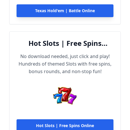
Texas Hold'em | Battle Online
Hot Slots | Free Spins
Online
No download needed, just click and play!
Hundreds of themed Slots with free spins,
bonus rounds, and non-stop fun!
Hot Slots | Free Spins Online