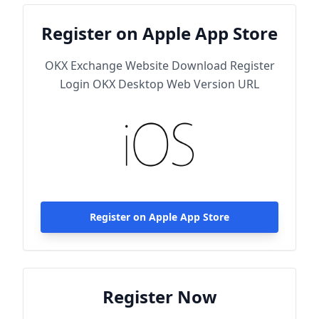
Register on Apple App Store
OKX Exchange Website Download Register
Login OKX Desktop Web Version URL
Register on Apple App Store
Register Now