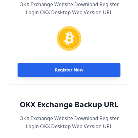
OKX Exchange Website Download Register
Login OKX Desktop Web Version URL
Register Now
OKX Exchange Backup URL
OKX Exchange Website Download Register
Login OKX Desktop Web Version URL