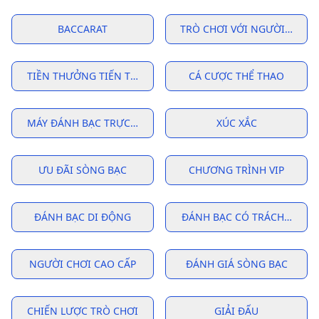
BACCARAT
TRÒ CHƠI VỚI NGƯỜI CHIA B
TIỀN THƯỞNG TIẾN TRIỂN
CÁ CƯỢC THỂ THAO
MÁY ĐÁNH BẠC TRỰC TUYẾN
XÚC XẮC
ƯU ĐÃI SÒNG BẠC
CHƯƠNG TRÌNH VIP
ĐÁNH BẠC DI ĐỘNG
ĐÁNH BẠC CÓ TRÁCH NHIỆ
NGƯỜI CHƠI CAO CẤP
ĐÁNH GIÁ SÒNG BẠC
CHIẾN LƯỢC TRÒ CHƠI
GIẢI ĐẤU