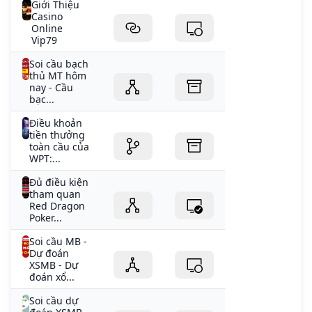
Giới Thiệu
Casino
Online
Vip79
Soi cầu bạch
thủ MT hôm
nay - Cầu
bạc...
Điều khoản
tiền thưởng
toàn cầu của
WPT:...
Đủ điều kiện
tham quan
Red Dragon
Poker...
Soi cầu MB -
Dự đoán
XSMB - Dự
đoán xổ...
Soi cầu dự