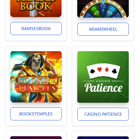
RAMSESBOOK
MIAMIWHEEL
BOOKSTEMPLES
CASINO PATIENCE