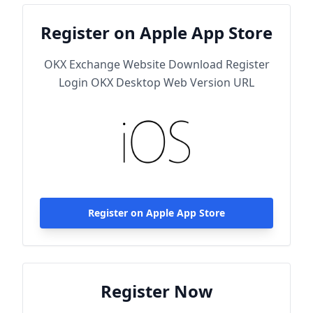
Register on Apple App Store
OKX Exchange Website Download Register
Login OKX Desktop Web Version URL
Register on Apple App Store
Register Now