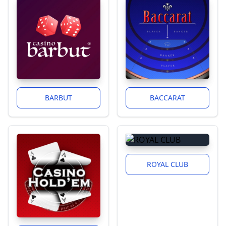
BARBUT
BACCARAT
ROYAL CLUB