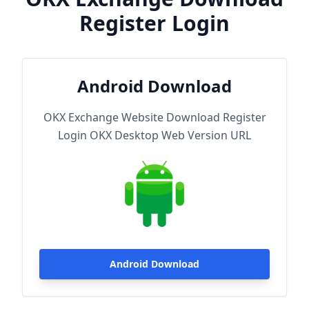
Register Login
Android Download
OKX Exchange Website Download Register
Login OKX Desktop Web Version URL
Android Download