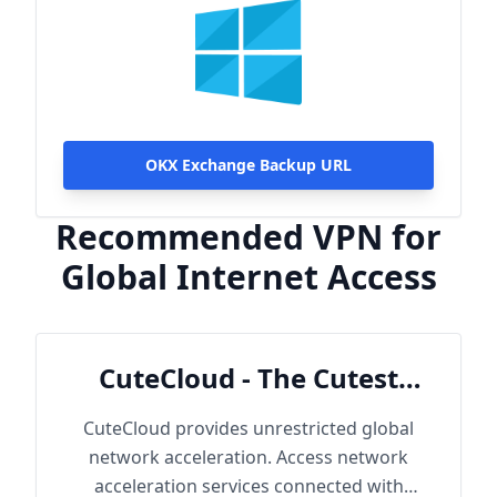
OKX Exchange Backup URL
Recommended VPN for
Global Internet Access
CuteCloud - The Cutest
Cloud
CuteCloud provides unrestricted global
network acceleration. Access network
acceleration services connected with