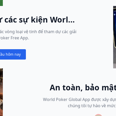
 các sự kiện World
trực tiếp toàn cầu
c vòng loại vệ tinh để tham dự các giải
oker Free App.
đầu hôm nay
ions
An toàn, bảo mật
World Poker Global App được xây dựn
chúng tôi tự hào về mức