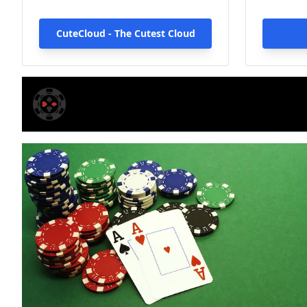
globally, enjoy fast and stable
connections anytime, anywhere.
CuteCloud - The Cutest Cloud