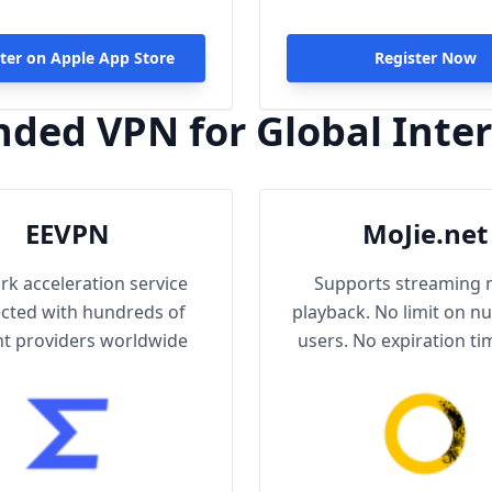
ter on Apple App Store
Register Now
ed VPN for Global Inter
EEVPN
MoJie.net
k acceleration service
Supports streaming 
cted with hundreds of
playback. No limit on n
t providers worldwide
users. No expiration tim
No network speed li