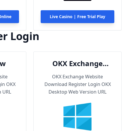
Online
Live Casino | Free Trial Play
r Login
ow
OKX Exchange
Backup URL
ite
OKX Exchange Website
gin OKX
Download Register Login OKX
n URL
Desktop Web Version URL