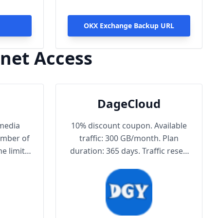
OKX Exchange Backup URL
net Access
DageCloud
media
10% discount coupon. Available
umber of
traffic: 300 GB/month. Plan
e limit.
duration: 365 days. Traffic reset:
mit.
reset on order date or by
purchasing traffic package.
Maximum achievable bandwidth:
1000 Mbps. Node protocol:
Trojan.