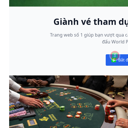
Giành vé tham dự
Poker Free App 
Trang web số 1 giúp bạn vượt qua cá
đấu World P
Bắt 
Notificat