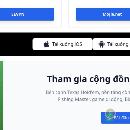
EEVPN
MoJie.net
Tải xuống iOS
Tải xuống
Tham gia cộng đồn
game lớn nh
Bên cạnh Texas Hold'em, nền tảng còn
Fishing Master, game di động, Bl
Bắt đầu
Notification