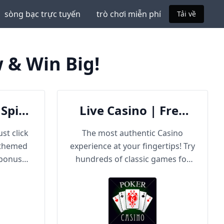
sòng bạc trực tuyến
trò chơi miễn phí
Tải về
 & Win Big!
 Spins
Live Casino | Free
Trial Play
st click
The most authentic Casino
 themed
experience at your fingertips! Try
 bonus
hundreds of classic games for
 fun!
free, feel the thrill, win real
rewards!