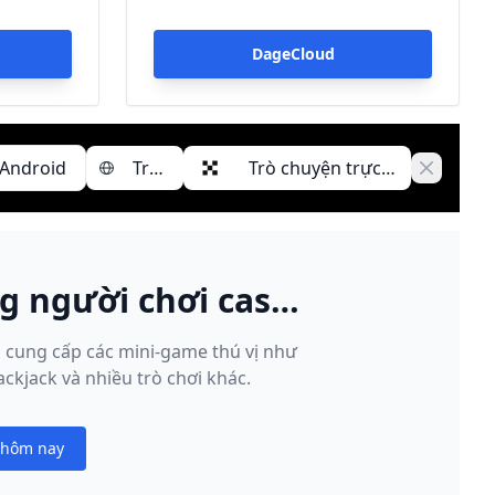
DageCloud
 Android
Trò
Trò chuyện trực
Close ba
chơi
tiếp
H5
g người chơi cash
ất thế giới
 cung cấp các mini-game thú vị như
ackjack và nhiều trò chơi khác.
 hôm nay
s