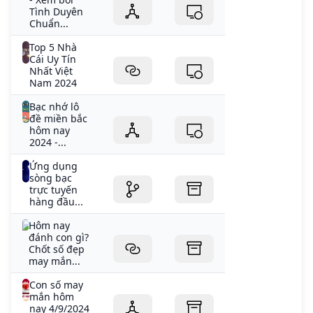
Tình Duyên
Chuẩn...
Top 5 Nhà
Cái Uy Tín
Nhất Việt
Nam 2024
Bạc nhớ lô
đề miền bắc
hôm nay
2024 -...
Ứng dụng
sòng bạc
trực tuyến
hàng đầu...
Hôm nay
đánh con gì?
Chốt số đẹp
may mắn...
Con số may
mắn hôm
nay 4/9/2024