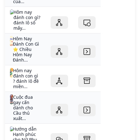
của...
Hôm nay
đánh con gì?
đánh lô số
mấy...
Hôm Nay
Đánh Con Gì
⭐ Chiều
Hôm Nay
Đánh...
Hôm nay
đánh con gì
? đánh lô đề
miền...
Cuộc đua
gay cấn
dành cho
Cầu thủ
xuất...
Hướng dẫn
Hạnh phúc
cho Nữ Phụ