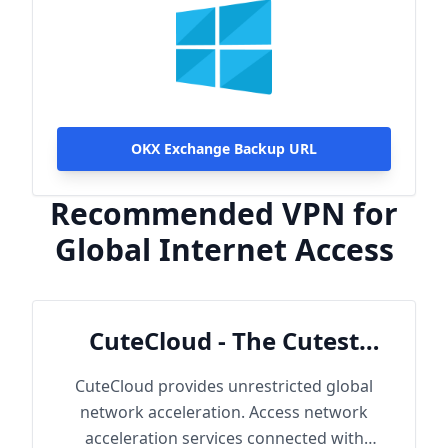
OKX Exchange Backup URL
Recommended VPN for
Global Internet Access
CuteCloud - The Cutest
Cloud
CuteCloud provides unrestricted global
network acceleration. Access network
acceleration services connected with