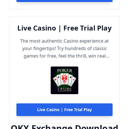
Live Casino | Free Trial Play
The most authentic Casino experience at
your fingertips! Try hundreds of classic
games for free, feel the thrill, win real
rewards!
Live Casino | Free Trial Play
OKX Exchange Download