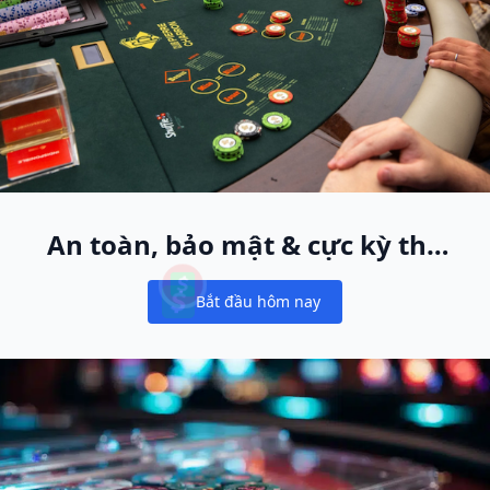
An toàn, bảo mật & cực kỳ thú
vị
Bắt đầu hôm nay
Notifications