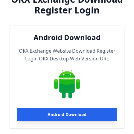
Register Login
Android Download
OKX Exchange Website Download Register
Login OKX Desktop Web Version URL
Android Download