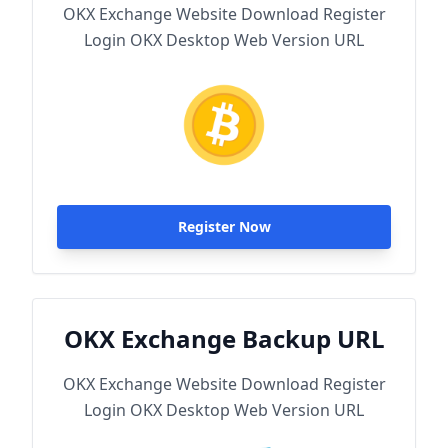
OKX Exchange Website Download Register
Login OKX Desktop Web Version URL
Register Now
OKX Exchange Backup URL
OKX Exchange Website Download Register
Login OKX Desktop Web Version URL