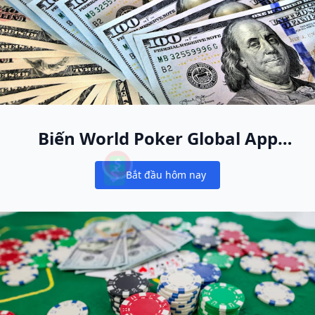
Biến World Poker Global App
thành ngôi nhà poker online
Bắt đầu hôm nay
mới của bạn
Notifications